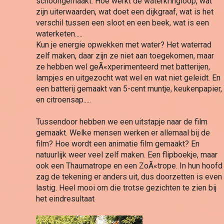
schoongemaakt. Hoe werkt de waterkringloop, wat 
zijn uiterwaarden, wat doet een dijkgraaf, wat is het 
verschil tussen een sloot en een beek, wat is een 
waterketen.....
Kun je energie opwekken met water? Het waterrad 
zelf maken, daar zijn ze niet aan toegekomen, maar 
ze hebben wel geÃ«xperimenteerd met batterijen, 
lampjes en uitgezocht wat wel en wat niet geleidt. En 
een batterij gemaakt van 5-cent muntje, keukenpapier, 
en citroensap.....
Tussendoor hebben we een uitstapje naar de film 
gemaakt. Welke mensen werken er allemaal bij de 
film? Hoe wordt een animatie film gemaakt? En 
natuurlijk weer veel zelf maken. Een flipboekje, maar 
ook een Thaumatrope en een ZoÃ«trope. In hun hoofd 
zag de tekening er anders uit, dus doorzetten is even 
lastig. Heel mooi om die trotse gezichten te zien bij 
het eindresultaat