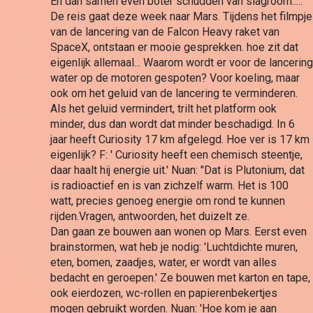
En dan samen even boter schudden van slagroom.....
De reis gaat deze week naar Mars. Tijdens het filmpje 
van de lancering van de Falcon Heavy raket van 
SpaceX, ontstaan er mooie gesprekken. hoe zit dat 
eigenlijk allemaal... Waarom wordt er voor de lancering 
water op de motoren gespoten? Voor koeling, maar 
ook om het geluid van de lancering te verminderen. 
Als het geluid vermindert, trilt het platform ook 
minder, dus dan wordt dat minder beschadigd. In 6 
jaar heeft Curiosity 17 km afgelegd. Hoe ver is 17 km 
eigenlijk? F: ' Curiosity heeft een chemisch steentje, 
daar haalt hij energie uit.' Nuan: "Dat is Plutonium, dat 
is radioactief en is van zichzelf warm. Het is 100 
watt, precies genoeg energie om rond te kunnen 
rijden.Vragen, antwoorden, het duizelt ze.
Dan gaan ze bouwen aan wonen op Mars. Eerst even 
brainstormen, wat heb je nodig: 'Luchtdichte muren, 
eten, bomen, zaadjes, water, er wordt van alles 
bedacht en geroepen.' Ze bouwen met karton en tape, 
ook eierdozen, wc-rollen en papierenbekertjes 
mogen gebruikt worden. Nuan: 'Hoe kom je aan 